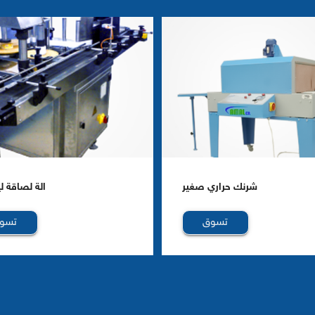
شرنك حراري صغير
الة لصاقة لي
تسوق
تسو