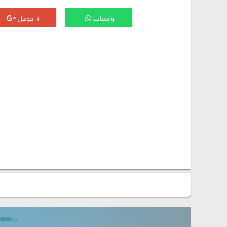
واتساب
جوجل +