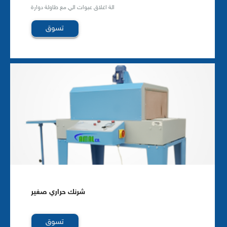
الة اغلاق عبوات الي مع طاولة دوارة
تسوق
شرنك حراري صغير
تسوق